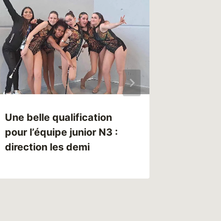
Une belle qualification
Danse a
pour l’équipe junior N3 :
gala 2
direction les demi