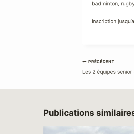
badminton, rugby, t
Inscription jusqu
Navigation
PRÉCÉDENT
Les 2 équipes senior 
de
l’article
Publications similaire