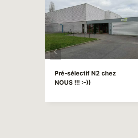
s de
Pré-sélectif N2 chez
NOUS !!! :-))