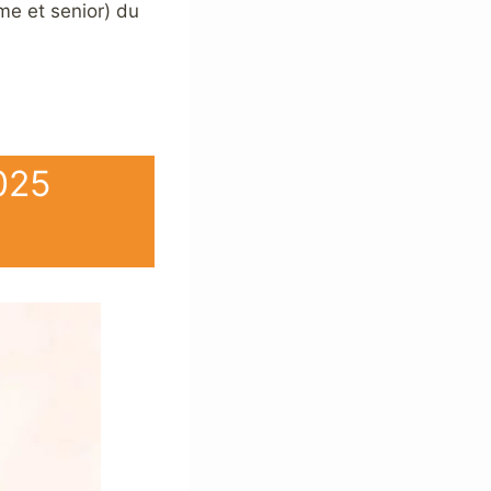
me et senior) du
025