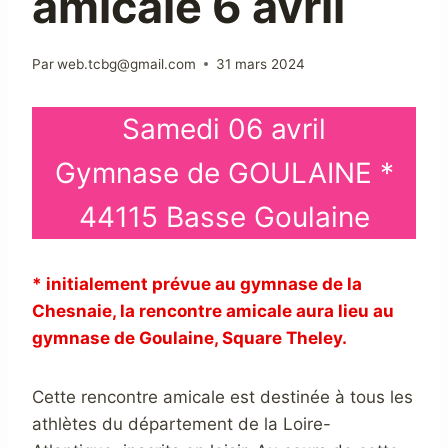
amicale 6 avril
Par
web.tcbg@gmail.com
31 mars 2024
Samedi 06 avril
Gymnase de GOULAINE *
44115 Basse Goulaine
* initialement prévue au gymnase de la
Chesnaie, la rencontre amicale aura lieu au
gymnase de Goulaine, Square Theley.
Cette rencontre amicale est destinée à tous les
athlètes du département de la Loire-