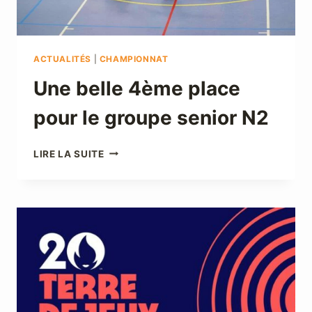
ACTUALITÉS
|
CHAMPIONNAT
Une belle 4ème place
pour le groupe senior N2
UNE
LIRE LA SUITE
BELLE
4ÈME
PLACE
POUR
LE
GROUPE
SENIOR
N2