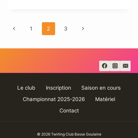
DE
LIGE
N3
:
Navigation
Page
Page
1
2
3
NOUS
VOILÀ
de
précédente
suivante
!
page
Le club
Inscription
Saison en cours
Championnat 2025-2026
Matériel
Contact
© 2026 Twirling Club Basse Goulaine