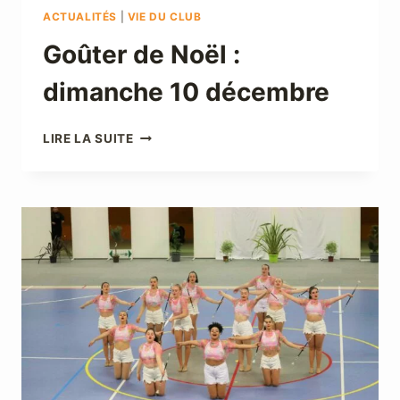
ACTUALITÉS
|
VIE DU CLUB
Goûter de Noël :
dimanche 10 décembre
GOÛTER
LIRE LA SUITE
DE
NOËL
:
DIMANCHE
10
DÉCEMBRE