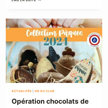
LIRE LA SUITE
DÉPARTEMENTAL
10
ET
11
FÉVRIER
2024
!
TOP
DÉPART
DE
LA
SAISON
ACTUALITÉS
|
VIE DU CLUB
Opération chocolats de